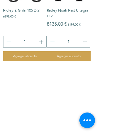
Ridley E-Grifn 105 Di2
Ridley Noah Fast Ultegra
Di2
Precio
6599,00 €
Precio
Precio de oferta
8135,00 €
6199,00 €
Agregar al carrito
Agregar al carrito