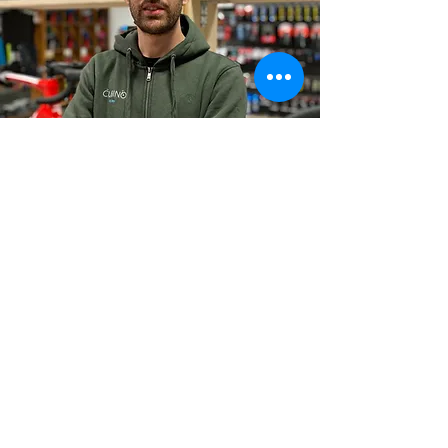
GONZALO CUBINO
Licenciado en Ciencias de la Actividad
Física y el Deporte, especializado en
entrenamientos y biomecánica.
Ex ciclista de élite.