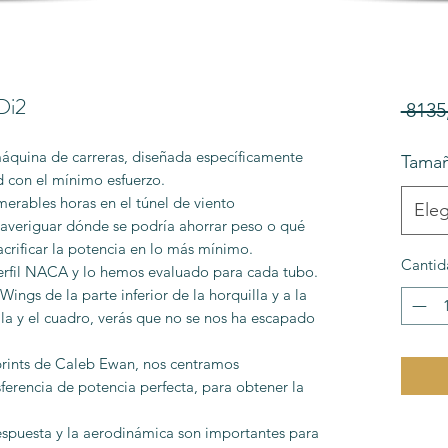
Di2
 8135
máquina de carreras, diseñada específicamente
Tama
d con el mínimo esfuerzo.
erables horas en el túnel de viento
Eleg
 averiguar dónde se podría ahorrar peso o qué
acrificar la potencia en lo más mínimo.
Cantid
rfil NACA y lo hemos evaluado para cada tubo.
-Wings de la parte inferior de la horquilla y a la
illa y el cuadro, verás que no se nos ha escapado
prints de Caleb Ewan, nos centramos
ferencia de potencia perfecta, para obtener la
respuesta y la aerodinámica son importantes para