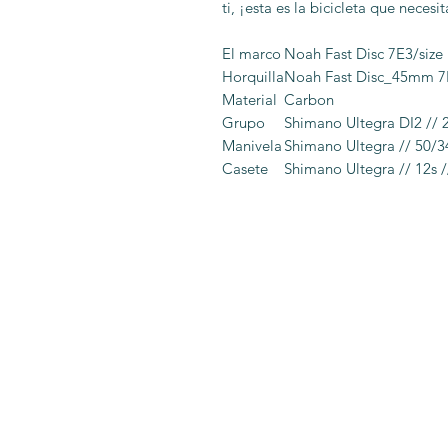
ti, ¡esta es la bicicleta que necesit
El marco
Noah Fast Disc 7E3/siz
Horquilla
Noah Fast Disc_45mm 
Material
Carbon
Grupo
Shimano Ultegra DI2 // 
Manivela
Shimano Ultegra // 50/
Casete
Shimano Ultegra // 12s /