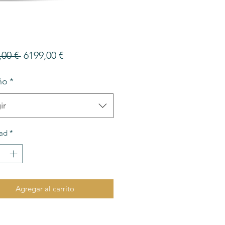
Precio
Precio
,00 € 
6199,00 €
de
ño
*
oferta
ir
ad
*
Agregar al carrito