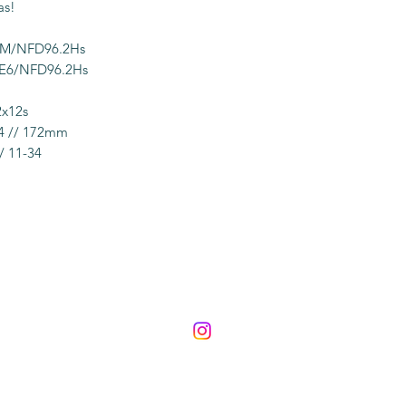
as!
e M/NFD96.2Hs
7E6/NFD96.2Hs
2x12s
34 // 172mm
/ 11-34
©2022 Cubino Bikes diseñado por
@lauracubino