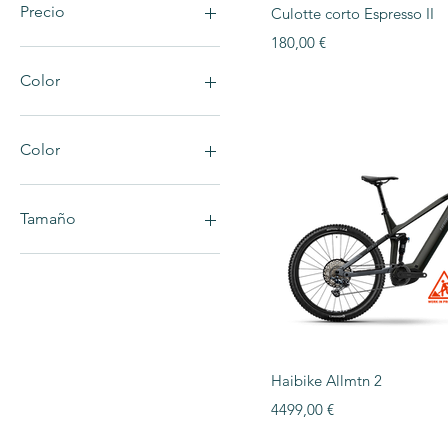
Vista ráp
Precio
Culotte corto Espresso II
Precio
180,00 €
29 €
9999 €
Color
Color
Azul-Verdoso
Blanco
Tamaño
Bronce
Negro
38
Rojo
39
40
41
42
43
Vista ráp
Haibike Allmtn 2
44
Precio
4499,00 €
45
46