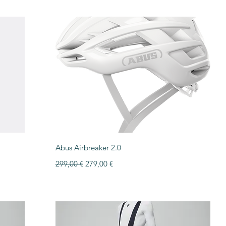
Vista rápida
Abus Airbreaker 2.0
Precio
Precio de oferta
299,00 €
279,00 €