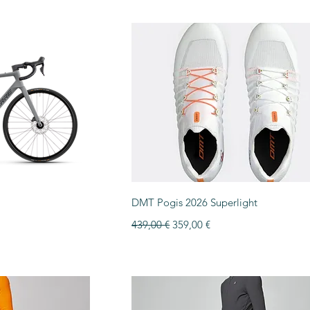
ida
Vista rápida
DMT Pogis 2026 Superlight
Precio
Precio de oferta
439,00 €
359,00 €