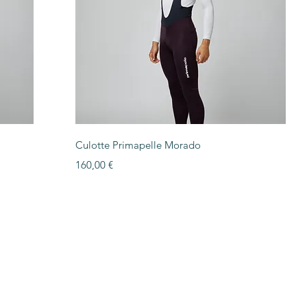
Vista rápida
Culotte Primapelle Morado
Precio
160,00 €