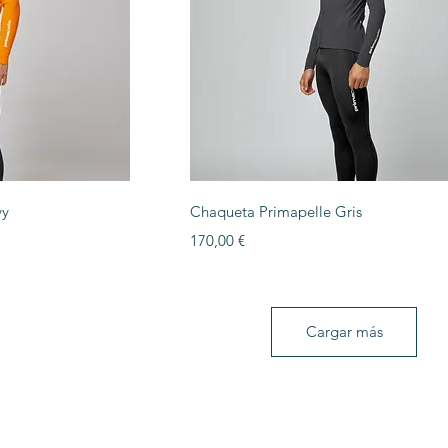
ida
Vista rápida
vy
Chaqueta Primapelle Gris
Precio
170,00 €
Cargar más