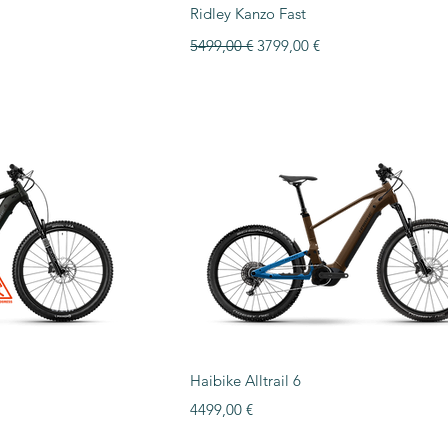
ida
Vista rápida
Ridley Kanzo Fast
Precio
Precio de oferta
5499,00 €
3799,00 €
ida
Vista rápida
Haibike Alltrail 6
Precio
4499,00 €