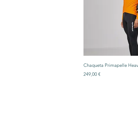
Vista ráp
Chaqueta Primapelle Hea
Precio
249,00 €