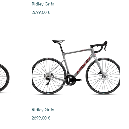
Vista rápida
Ridley Grifn
Precio
2699,00 €
Vista rápida
Ridley Grifn
Precio
2699,00 €