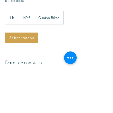
x 1 bicicleta
140
euros
1 h
1
140 €
Cubino Bikes
Solicitar reserva
Datos de contacto
Calle Colombia, 45, nave 4, Salamanca,
España