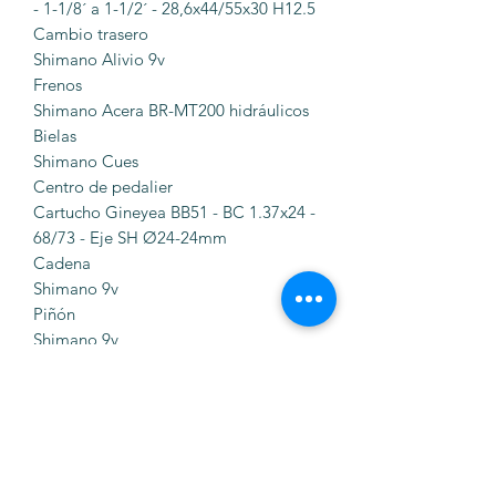
- 1-1/8´ a 1-1/2´ - 28,6x44/55x30 H12.5
Cambio trasero
Shimano Alivio 9v
Frenos
Shimano Acera BR-MT200 hidráulicos
Bielas
Shimano Cues
Centro de pedalier
Cartucho Gineyea BB51 - BC 1.37x24 -
68/73 - Eje SH Ø24-24mm
Cadena
Shimano 9v
Piñón
Shimano 9v
Tija sillín
Krayton Elite SP-609 aluminio negro -
400mm - Ø27.2
Manillar
MTB Krayton Elite HB-105BT aluminio
6061 T6 - Rise 5 mm. - Ø31.8 mm.