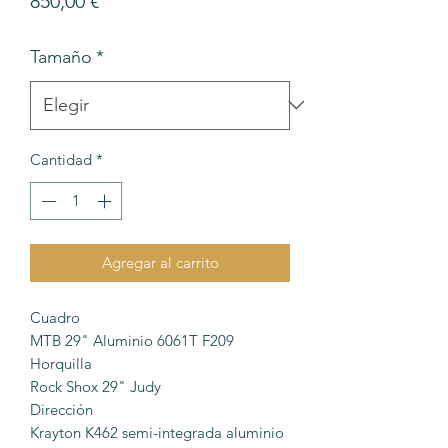
850,00 €
Tamaño
*
Cantidad
*
Agregar al carrito
Cuadro
MTB 29" Aluminio 6061T F209
Horquilla
Rock Shox 29" Judy
Dirección
Krayton K462 semi-integrada aluminio