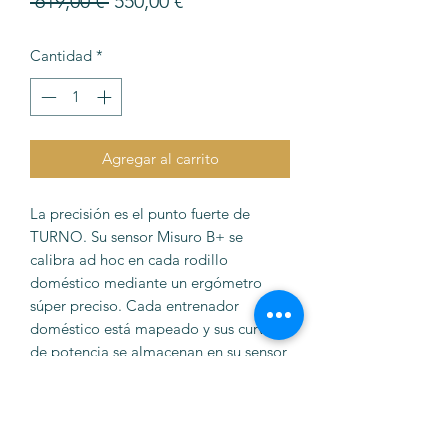
 619,00 € 
550,00 €
de
Cantidad
*
oferta
Agregar al carrito
La precisión es el punto fuerte de
TURNO. Su sensor Misuro B+ se
calibra ad hoc en cada rodillo
doméstico mediante un ergómetro
súper preciso. Cada entrenador
doméstico está mapeado y sus curvas
de potencia se almacenan en su sensor,
corrigiendo así las posibles tolerancias
de fabricación que puedan surgir. Esto
garantiza una precisión sin precedentes
para un entrenador doméstico que no