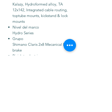
Kalazy, Hydroformed alloy, TA
12x142, Integrated cable routing,
toptube mounts, kickstand & lock
mounts
Nivel del marco
Hydro Series
Grupo
Shimano Claris 2x8 Mecanical Disc
brake
Bicicleta electrica
No
Tipo de freno
Flat Mount
Ensillar
Selle Italia Model X
Max Tire Clearance 700c (*)
47 mm
Material
Aluminio