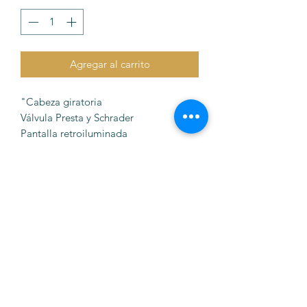
Agregar al carrito
"Cabeza giratoria
Válvula Presta y Schrader
Pantalla retroiluminada
Audible
1-150psi
Precisión dentro del 1%
72gr
©2022 Cubino Bikes diseñado por
@lauracubino