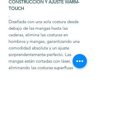
CONSTRUCCIÓN Y AJUSTE WARM-
TOUCH
.
Diseñada con una sola costura desde
debajo de las mangas hasta las
caderas, elimina las costuras en
hombros y mangas, garantizando una
comodidad absoluta y un ajuste
sorprendentemente perfecto. Las
mangas están cortadas con láser,
eliminando las costuras superfluas
Tejido térmico de tacto cálido
.Confeccionado íntegramente en suave
poliamida Warm-Touch pulida y teñida
por piezas, el material proporciona
una agradable sensación de calor al
contacto con la piel, ideal para
temperaturas entre 13 °C y 18 °C y
garantizando una increíble