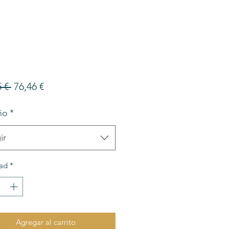
Precio
Precio
 € 
76,46 €
de
ño
*
oferta
ir
ad
*
Agregar al carrito