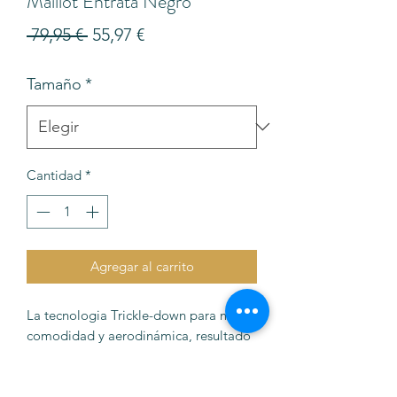
Maillot Entrata Negro
Precio
Precio
 79,95 € 
55,97 €
de
Tamaño
*
oferta
Cantidad
*
Agregar al carrito
La tecnologia Trickle-down para mayor
comodidad y aerodinámica, resultado
del exhaustivo estudio del
departamento de I+D de Castelli,
combinada con tejidos italianos, con