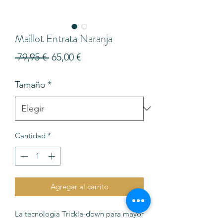
Maillot Entrata Naranja
Precio
Precio
 79,95 € 
65,00 €
de
Tamaño
*
oferta
Cantidad
*
Agregar al carrito
La tecnologia Trickle-down para mayor