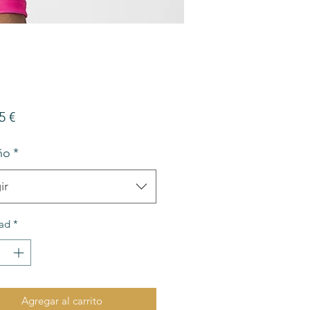
Precio
5 €
ño
*
ir
ad
*
Agregar al carrito