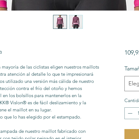
a
109,9
ayoría de las ciclistas eligen nuestros maillots
Tama
stra atención al detalle lo que te impresionará
os utilizado una versión más cálida de nuestro
Eleg
tección contra el frío del otoño y hemos
 en los bolsillos para mantenerlos en la
Cantid
KK® Vislon® es de fácil deslizamiento y la
ne el maillot en su lugar.
o que lo has elegido por el estampado.
stampada de nuestro maillot fabricado con
 con tejido polar peinado en el interior