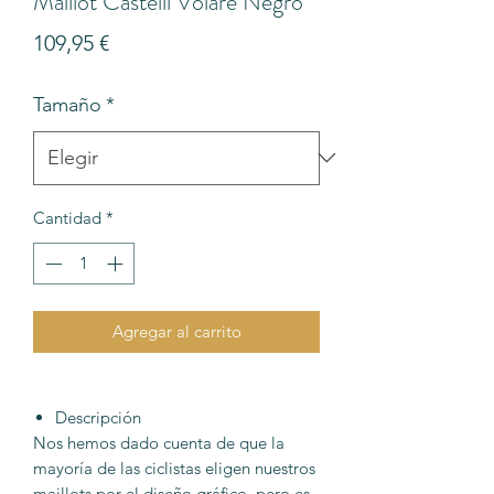
Maillot Castelli Volare Negro
Precio
109,95 €
Tamaño
*
Cantidad
*
Agregar al carrito
Descripción
Nos hemos dado cuenta de que la
mayoría de las ciclistas eligen nuestros
maillots por el diseño gráfico, pero es