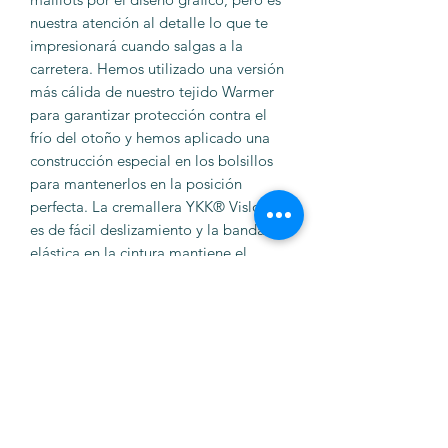
nuestra atención al detalle lo que te
impresionará cuando salgas a la
carretera. Hemos utilizado una versión
más cálida de nuestro tejido Warmer
para garantizar protección contra el
frío del otoño y hemos aplicado una
construcción especial en los bolsillos
para mantenerlos en la posición
perfecta. La cremallera YKK® Vislon®
es de fácil deslizamiento y la banda
elástica en la cintura mantiene el
maillot en su lugar.
Pero tus amigas seguirán pensando
que lo has elegido por el estampado.
Especificaciones:
Máxima calidez para la versión
estampada de nuestro maillot
fabricado con nuestro tejido de
poliéster Warmer con tejido polar