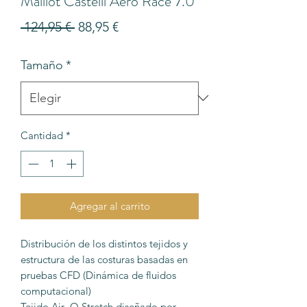
Maillot Castelli Aero Race 7.0
Precio
Precio
 124,95 € 
88,95 €
de
Tamaño
*
oferta
Cantidad
*
Agregar al carrito
Distribución de los distintos tejidos y
estructura de las costuras basadas en
pruebas CFD (Dinámica de fluidos
computacional)
Tejido Air_O Stretch diseñado por