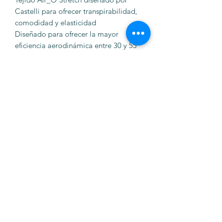
Castelli para ofrecer transpirabilidad,
comodidad y elasticidad
Diseñado para ofrecer la mayor
eficiencia aerodinámica entre 30 y 55
km/h
Estructura del hombro Airflow
Mangas elásticas hasta el codo con
corte vivo en el bajo
Elástico alrededor de la cintura para
mantener el maillot en su sitio y sujetar
los bolsillos
Cremallera YKK® Vislon®
Está compuesto por tejidos con
certificación bluesign®