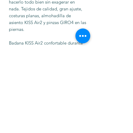
hacerlo todo bien sin exagerar en
nada. Tejidos de calidad, gran ajuste,
costuras planas, almohadilla de
asiento KISS Air2 y pinzas GIRO4 en las
piernas.
Badana KISS Air2 confortable durante
todo el día Tejido Affinity Pro Lycra®
en el interior de la pierna para mayor
elasticidad y sujeción muscular Tejido
Vortex BLC en la pierna para mayor
aerodinámica Banda elástica GIRO4
en la terminación de la pierna para
mayor adherencia distribuida en una
superficie más amplia Costuras planas
Detalles reflectantes en la parte trasera
Tirantes en tejido de rejilla para mayor
confort y transpirabilidad