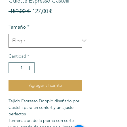
Culotte Espresso Castelli
Precio
Precio
 159,00 € 
127,00 €
de
Tamaño
*
oferta
Cantidad
*
Agregar al carrito
Tejido Espresso Doppio diseñado por
Castelli para un confort y un ajuste
perfectos
Terminación de la pierna con corte
vivo y banda de agarre de silicona