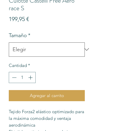
Culotte Castelli Free Aero
race S
Precio
199,95 €
Tamaño
*
Cantidad
*
Agregar al carrito
Tejido Forza2 elástico optimizado para
la máxima comodidad y ventaja
aerodinámica