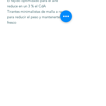
El tejido optimizado para el aire
reduce en un 3 % el CdA
Tirantes minimalistas de malla a rayas
para reducir el peso y mantenerte
fresco
Perneras antideslizantes de silicona
para mantener los extremos de las
piernas en su sitio
Acolchado de asiento Progetto X2 Air
Seamless sin costuras para una mayor
comodidad incluso en tus salidas más
largas.
Bolsillo trasero para almacenamiento
adicional o radio de carreras
Tejido corto con protección 50+ UPF