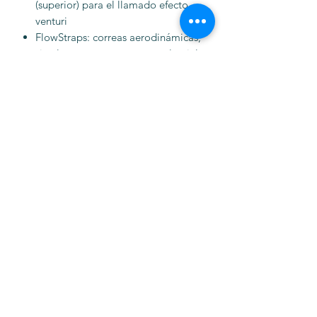
(superior) para el llamado efecto
venturi
FlowStraps: correas aerodinámicas,
sin aleteo y respetuosas con la piel
Floating Padding: fijación puntual
del acolchado a través de tres
puntos de fijación seleccionados, lo
que garantiza una mayor movilidad
del acolchado, una mejor
ventilación y una mayor comodidad
de uso
Diseño In-Mold para una unión
duradera de la calota exterior con
el material amortiguador del casco
(EPS)
Zoom Ace: sistema de ajuste
preciso y regulable en altura con
rueda de ajuste manual para una
adaptación personalizada
Casco ideal para su uso con el pelo