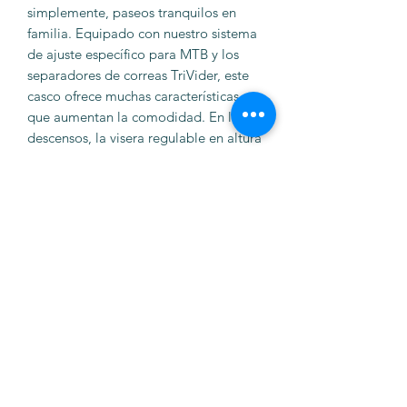
simplemente, paseos tranquilos en
familia. Equipado con nuestro sistema
de ajuste específico para MTB y los
separadores de correas TriVider, este
casco ofrece muchas características
que aumentan la comodidad. En los
descensos, la visera regulable en altura
le protege de las ramas de los árboles.
En caso de caída, también puede
evitar el impacto directo con la cara.
Gracias a la calota exterior en dos
partes, se protege también el borde
inferior, lo que además permite un
gran margen de maniobra en el
diseño, algo que sin duda queda claro
en el MoDrop. Tanto visual como
funcionalmente, el casco aúna todo lo
que un buen ciclista offroad necesita.