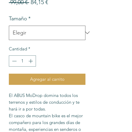
Precio
Precio
 99,00 € 
84,15 €
de
Tamaño
*
oferta
Cantidad
*
Agregar al carrito
El ABUS MoDrop domina todos los
terrenos y estilos de conducción y te
hará ir a por todas.
El casco de mountain bike es el mejor
compañero para los grandes días de
montaña, experiencias en senderos o