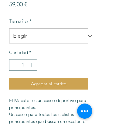
Precio
59,00 €
Tamaño
*
Cantidad
*
Agregar al carrito
El Macator es un casco deportivo para
principiantes.
Un casco para todos los ciclistas
principiantes que buscan un excelente
casco todoterreno. Apto para
prácticamente todos los recorridos y